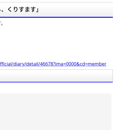
ら、くりすます」
す。
fficial/diary/detail/46678?ima=0000&cd=member