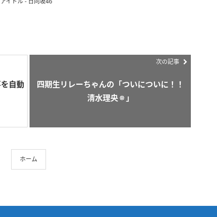
アイドル - 日向坂46
次の記事
事を自動
四期生リレーちゃんの「ついについに！！
清水理央🔅」
ホーム