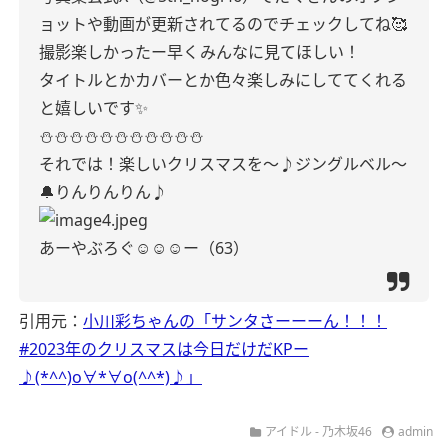
ョットや動画が更新されてるのでチェックしてね🥰
撮影楽しかったー早くみんなに見てほしい！
タイトルとかカバーとか色々楽しみにしててくれる
と嬉しいです✨
⛄️⛄️⛄️⛄️⛄️⛄️⛄️⛄️⛄️⛄️⛄️
それでは！楽しいクリスマスを〜♪ジングルベル〜
🔔りんりんりん♪
あーやぶろぐ☺︎☺︎☺︎ー（63）
引用元：
小川彩ちゃんの「サンタさーーーん！！！
#2023年のクリスマスは今日だけだKPー
♪(*^^)o∀*∀o(^^*)♪」
アイドル - 乃木坂46
admin