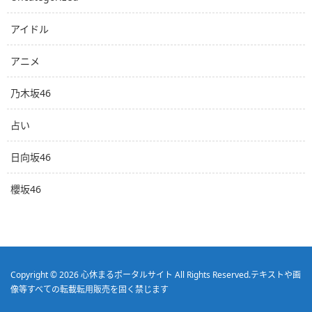
アイドル
アニメ
乃木坂46
占い
日向坂46
櫻坂46
Copyright © 2026
心休まるポータルサイト
All Rights Reserved.
テキストや画
像等すべての転載転用販売を固く禁じます