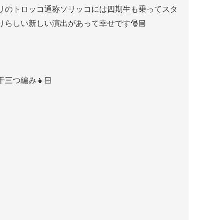
リのトロッコ通称ソリッコには四期生も乗ってスタ
らしい新しい演出があって幸せです🎅🏼
三つ編み👧🏻