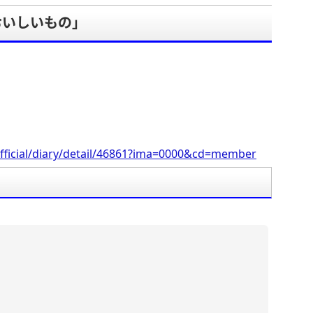
おいしいもの」
。
fficial/diary/detail/46861?ima=0000&cd=member