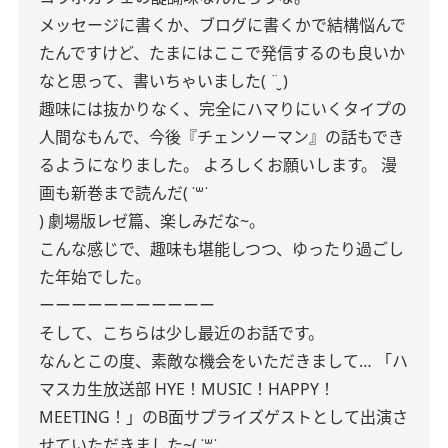
メッセージに書くか、ブログに書くかで結構悩んで
たんですけど、たまにはここで発信するのも良いか
なと思って、書いちゃいました( ¨̮ )
趣味には抜かりなく、完全にハマりにいくタイプの
人間なもんで、今後『チェンソーマン』の話もでき
るようになりました。
よろしくお願いします。
漫
画も新巻まで読んだ( ˙꒳​˙
)
劇場版レゼ篇、楽しみだな~。
こんな感じで、趣味も堪能しつつ、ゆったり過ごし
た年始でした。
ーーーーーーーーーーー
そして、こちらは少し最近のお話です。
なんとこの度、素敵な機会をいただきまして…
「ハ
マスカ生放送部 HYE！MUSIC！HAPPY！
MEETING！」のB面サプライズゲストとして出演さ
せていただきました~( ˙꒳​˙