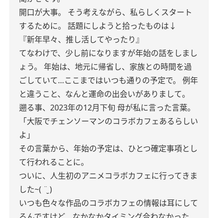
開口が大事。
そう考えながら、私らしくスタート
するために。
話題にしようと拾ったものは↓
『新年早々、推し活してやったり』
てなわけで、少し前になりますが年始の話をしまし
ょう。
年始は、地元に帰省し、家族との時間を過
ごしていて…ここまではいつも通りの予定で。
例年
と違うこと、なんと運命の出会いがありまして。
遡る事、2023年の12月下旬
母が私に言った言葉。
「大阪でチェンソーマンのコラボカフェあるらしい
よ」
その言葉から、年始の予定は、ひとつ確定事項とし
て行われることに。
ついに、人生初のアニメコラボカフェに行ってきま
した~( ¨̮ )
いつも色々な作品のコラボカフェの情報は耳にして
るんですけど、なかなかタイミング合わなかった