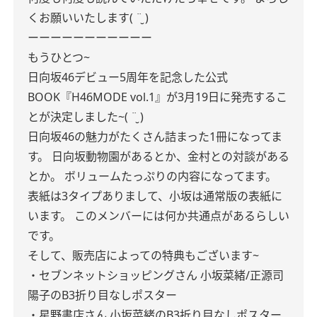
くお願いいたします( ¨̮ )
ーーーーーーーーーーー
もうひとつ~
日向坂46デビュー5周年を記念した公式
BOOK『H46MODE vol.1』が3月19日に発売するこ
とが決定しました~( ¨̮ )
日向坂46の魅力がたくさん詰まった1冊になってま
す。
日向坂動物園があるとか、金村との対談がある
とか。
ボリュームたっぷりの内容になってます。
表紙は3タイプありまして、小坂は通常版の表紙に
います。
このメンバーには何か共通点があるらしい
です。
そして、販売店によっての特典もございます~
・セブンネットショッピングさん
小坂菜緒/正源司
陽子のB3折り目なしポスター
・星野書店さん
小坂菜緒のB3折り目なしポスター