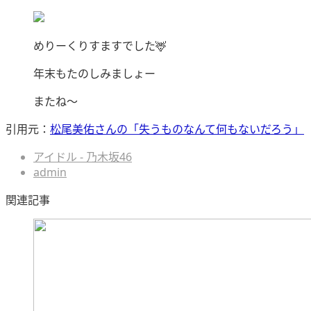
めりーくりすますでした🦌
年末もたのしみましょー
またね〜
引用元：
松尾美佑さんの「失うものなんて何もないだろう」
アイドル - 乃木坂46
admin
関連記事