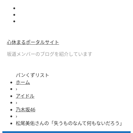
心休まるポータルサイト
坂道メンバーのブログを紹介しています
パンくずリスト
ホーム
›
アイドル
›
乃木坂46
›
松尾美佑さんの「失うものなんて何もないだろう」