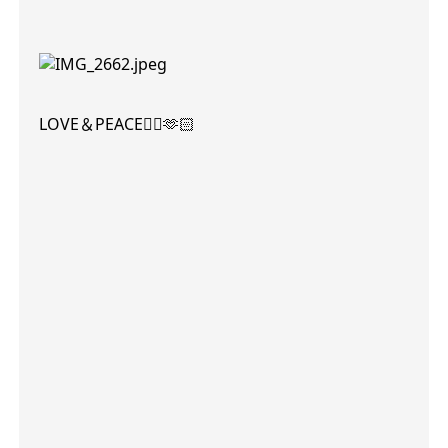
LOVE
＆
PEACE
✌🏻🫶🏻