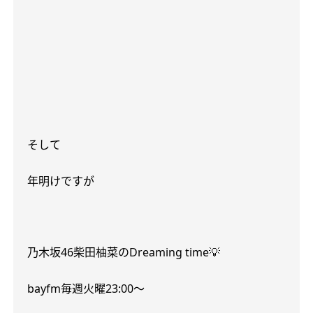
そして
年明けですが
乃木坂
46
柴田柚菜の
Dreaming time
💡
bayfm
毎週火曜
23:00
〜