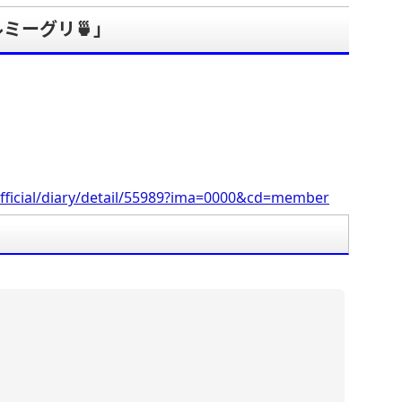
ミーグリ🍵」
。
fficial/diary/detail/55989?ima=0000&cd=member