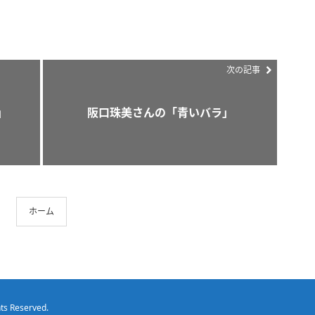
次の記事
」
阪口珠美さんの「青いバラ」
ホーム
hts Reserved.