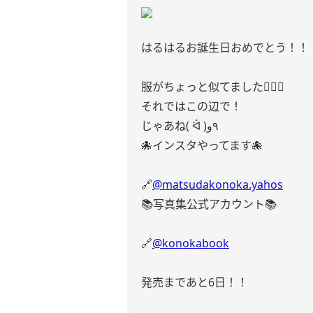
はるはるお誕生日おめでとう！！
服がちょっと似てました✌🏻💚
それではこの辺で！
じゃあね( ᐛ )٩و
🐙インスタやってます🐙
🔗
@matsudakonoka.yahos
📚写真集公式アカウント📚
🔗
@konokabook
発売まであと6日！！