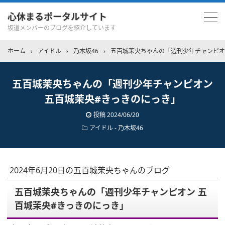
心休まるポータルサイト
坂道メンバーのブログを紹介しています
ホーム
›
アイドル
›
乃木坂46
›
五百城茉央ちゃんの「週刊少年チャンピオ
五百城茉央ちゃんの「週刊少年チャンピオン
五百城茉央#きっきのにっき」
投稿
2024/06/20
アイドル - 乃木坂46
2024年6月20日の五百城茉央ちゃんのブログ
五百城茉央ちゃんの「週刊少年チャンピオン 五
百城茉央#きっきのにっき」