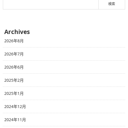
Archives
2026年8月
2026年7月
2026年6月
2025年2月
2025年1月
2024年12月
2024年11月