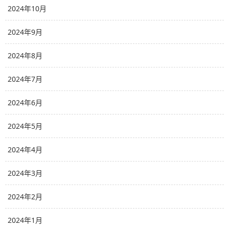
2024年10月
2024年9月
2024年8月
2024年7月
2024年6月
2024年5月
2024年4月
2024年3月
2024年2月
2024年1月