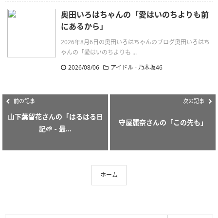
奥田いろはちゃんの「愛はいのちよりも前
にあるから」
2026年8月6日の奥田いろはちゃんのブログ奥田いろはち
ゃんの「愛はいのちよりも ...
2026/08/06
アイドル - 乃木坂46
前の記事
次の記事
山下葉留花さんの「はるはる日
守屋麗奈さんの「この先も」
記🌱 - 最...
ホーム