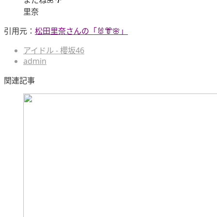
またね🌺🌴
里奈
引用元：
松田里奈さんの「🐰👘🌸」
アイドル - 櫻坂46
admin
関連記事