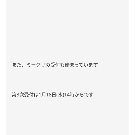
また、ミーグリの受付も始まっています
第
3
次受付は
1
月
18
日
(
水
)14
時からです