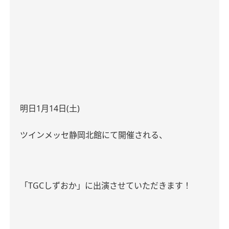
明日
1
月
14
日
(
土
)
ツインメッセ静岡北館にて開催される、
「
TGC
しずおか」に出演させていただきます！