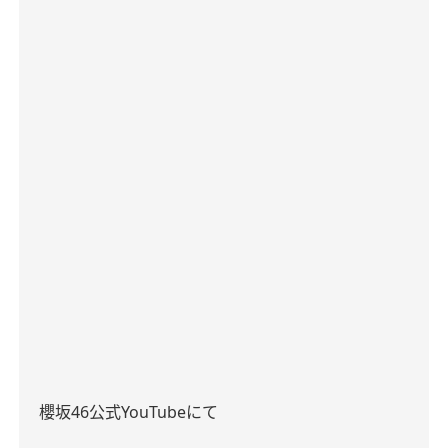
櫻坂
46
公式
YouTube
にて