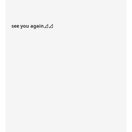
see you again
⊿⊿