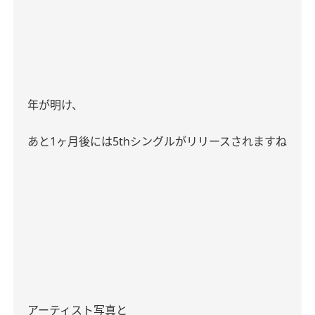
年が明け、
あと
1
ヶ月後には
5th
シングルがリリースされますね
アーティスト写真と