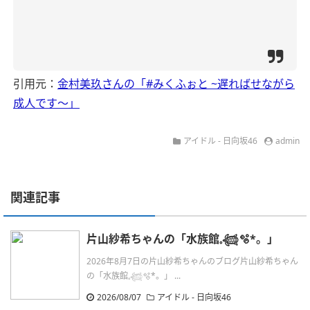
引用元：
金村美玖さんの「#みくふぉと ~遅ればせながら
成人です〜」
アイドル - 日向坂46
admin
関連記事
片山紗希ちゃんの「水族館𓈒𓆉🫧‪*。」
2026年8月7日の片山紗希ちゃんのブログ片山紗希ちゃん
の「水族館𓈒𓆉🫧‪*。」 ...
2026/08/07
アイドル - 日向坂46