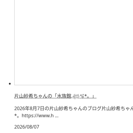
片山紗希ちゃんの「水族館𓈒𓆉🫧‪*。」
2026年8月7日の片山紗希ちゃんのブログ片山紗希ちゃんの
*。https://www.h ...
2026/08/07