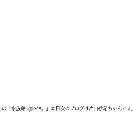
「水族館𓈒𓆉🫧‪*。」本日次のブログは片山紗希ちゃんです。水族