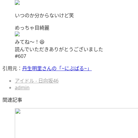
いつのか分からないけど笑
めっちゃ目綺麗
みてね〜！😆
読んでいただきありがとうございました
#607
引用元：
丹生明里さんの「~にぶぱる~」
アイドル - 日向坂46
admin
関連記事