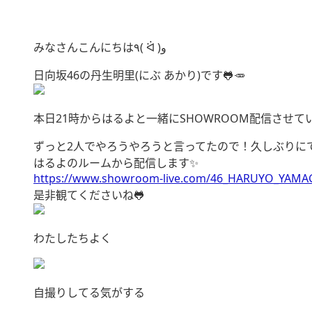
みなさんこんにちは٩( ᐛ )و
日向坂46の丹生明里(にぶ あかり)です🐸🥕
本日21時からはるよと一緒にSHOWROOM配信させて
ずっと2人でやろうやろうと言ってたので！久しぶりにで
はるよのルームから配信します✨
https://www.showroom-live.com/46_HARUYO_YAM
是非観てくださいね🐸
わたしたちよく
自撮りしてる気がする