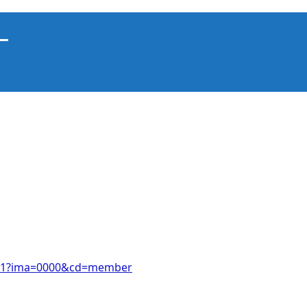
」
49011?ima=0000&cd=member