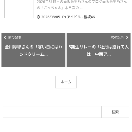
2026年8月5日の幸阪茉里乃さんのブログ幸阪茉里乃さん
の「こっちゃん」本日次の ...
2026/08/05
アイドル - 櫻坂46
前の記事
次の記事
金川紗耶さんの「寒い日にはハ
5期生リレーの「牡丹は崩れて人
ンドクリーム...
は 中西ア...
ホーム