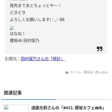
発売まであとちょっとやー！
どきどき
よろしくお願いします( ◜◡◝ )🧸
ほなね！
櫻坂46 田村保乃
引用元：
田村保乃さんの「時計」
アイドル - 櫻坂46
admin
関連記事
遠藤光莉さんの「#412. 櫻坂カフェ🍰☕️」