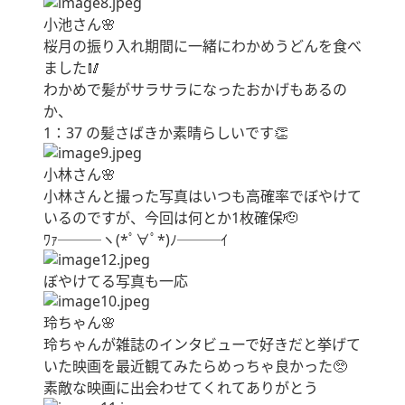
小池さん🌸
桜月の振り入れ期間に一緒にわかめうどんを食べ
ました🥢
わかめで髪がサラサラになったおかげもあるの
か、
1：37 の髪さばきか素晴らしいです👏
小林さん🌸
小林さんと撮った写真はいつも高確率でぼやけて
いるのですが、今回は何とか1枚確保🫡
ﾜｧ───ヽ(*ﾟ∀ﾟ*)ﾉ───ｲ
ぼやけてる写真も一応
玲ちゃん🌸
玲ちゃんが雑誌のインタビューで好きだと挙げて
いた映画を最近観てみたらめっちゃ良かった🥺
素敵な映画に出会わせてくれてありがとう