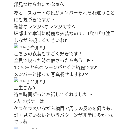
部見つけられたかなぁ🔍
あと、スカートの色がメンバーそれぞれ違うこと
にも気づきですか？
私はオレンジ×オレンジです🙊
細部まで本当に綺麗な衣装なので、ぜひぜひ注目
しながら観てくださいね💃
こちらの衣装もすごく好きです！
全員で映った時の儚さったらもう…🫰🏻
1：50~ からのシーンがとくに綺麗です👏
メンバーと撮った写真載せますね📸
土生さん🌸
待ち時間ずっとお話してくれました～
2人でボケては
ケラケラ笑いながら横目で周りの反応を伺うも、
誰も見ていないというパターンが非常に多かった
です👍