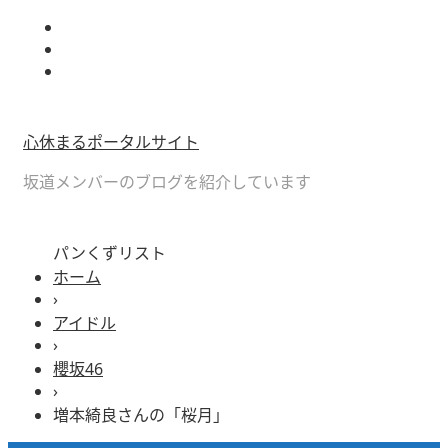
心休まるポータルサイト
坂道メンバーのブログを紹介しています
パンくずリスト
ホーム
›
アイドル
›
櫻坂46
›
増本綺良さんの「桜月」