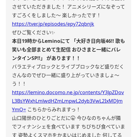
させていただきました！
アニメシリーズになぞって
すごろくをしました〜
楽しかったです！
https://tver.jp/episodes/epy72qbnjk
ぜひご覧ください✨
本日19時からLeminoにて
「大好き日向坂46!! 歌も
笑いも全部まとめて生配信 おひさまと⼀緒にバレ
ンタインSP!!」
があります！！
バラエティブロックとライブブロックなど盛りだく
さんなのでぜひ一緒に盛り上がっていきましょ〜
う！！
https://lemino.docomo.ne.jp/contents/Y3JpZDov
L3BsYWxhLmlwdHZmLmpwL2dyb3VwL2IxMDJm
YmQ=
こちらからみれますっ！
山口陽世のひとりごとだに🤫
今ひなのちゃんが隣
でフィナンシェを食べています
ちびちび食べていま
す
姿勢よくスマホをかまいはじめました
何してる