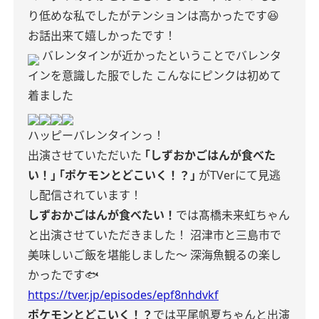
り低めな私でしたがテンションは高かったです😆
お話出来て嬉しかったです！
バレンタインが近かったということでバレンタ
インを意識した服でした
こんなにピンクは初めて
着ました
ハッピーバレンタインっ！
出演させていただいた
｢しずおかごはんが食べた
い！｣
｢ポケモンとどこいく！？｣
がTVerにて見逃
し配信されています！
しずおかごはんが食べたい！
では髙橋未来虹ちゃん
と出演させていただきました！
沼津市と三島市で
美味しいご飯を堪能しました〜
深海魚観るの楽し
かったです🐟
https://tver.jp/episodes/epf8nhdvkf
ポケモンとどこいく！？
では平尾帆夏ちゃんと出演