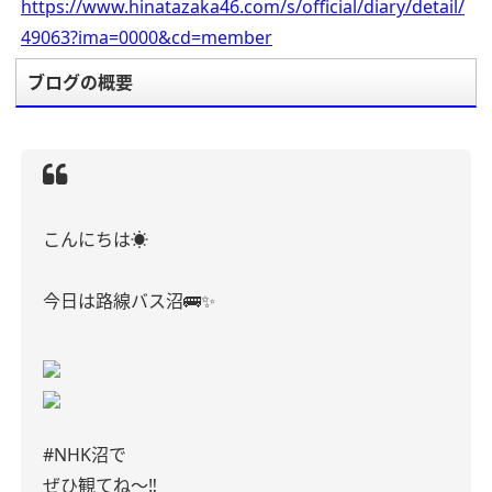
https://www.hinatazaka46.com/s/official/diary/detail/
49063?ima=0000&cd=member
ブログの概要
こんにちは☀
今日は路線バス沼🚌✨
#NHK沼で
ぜひ観てね〜‼︎