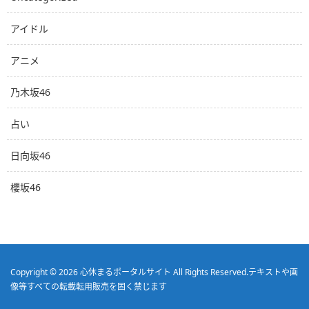
アイドル
アニメ
乃木坂46
占い
日向坂46
櫻坂46
Copyright © 2026
心休まるポータルサイト
All Rights Reserved.
テキストや画
像等すべての転載転用販売を固く禁じます