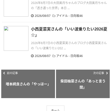
2026年8月7日の大田美月ちゃんのブログ大田美月ちゃん
の「透き通った世界」本日 ...
2026/08/07
アイドル - 日向坂46
小西夏菜実さんの「いい波乗りたい2026夏‪
☆」
2026年8月7日の小西夏菜実さんのブログ小西夏菜実さん
の「いい波乗りたい202 ...
2026/08/07
アイドル - 日向坂46
前の記事
次の記事
柴田柚菜さんの「あっと言う
増本綺良さんの「やっほー」
間」
ホーム