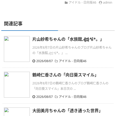
アイドル - 日向坂46
admin
関連記事
片山紗希ちゃんの「水族館𓈒𓆉🫧‪*。」
2026年8月7日の片山紗希ちゃんのブログ片山紗希ちゃん
の「水族館𓈒𓆉🫧‪*。」 ...
2026/08/07
アイドル - 日向坂46
鶴崎仁香さんの「向日葵スマイル」
2026年8月7日の鶴崎仁香さんのブログ鶴崎仁香さんの
「向日葵スマイル」本日次の ...
2026/08/07
アイドル - 日向坂46
大田美月ちゃんの「透き通った世界」