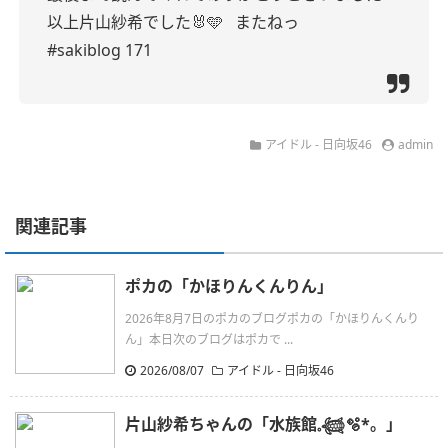
以上片山紗希でした🐰🩵
またねっ
#sakiblog 171
アイドル - 日向坂46
admin
関連記事
ポカの「かほりんくんりん」
2026年8月7日のポカのブログポカの「かほりんくんり
ん」本日次のブログはポカで ...
2026/08/07
アイドル - 日向坂46
片山紗希ちゃんの「水族館𓈒𓆉🫧‪*。」