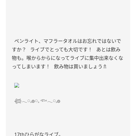
ペンライト、マフラータオルはお忘れではないで
すか？
ライブでとっても大切です！
あとは飲み
物も。喉からからになってライブに集中出来なくな
ってしまいます！
飲み物は買いましょう🚿
𓆉𓂃◌𓈒𓐍◌𓈒 𓆟𓂃◌𓈒𓐍
17thひらがなライブ。