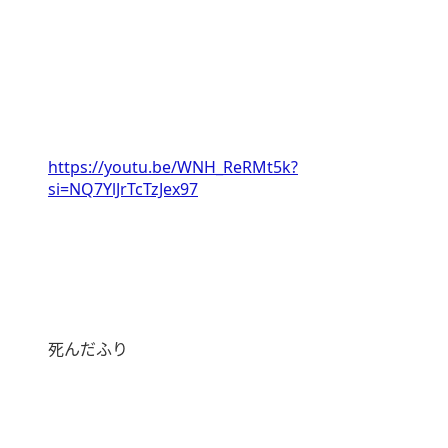
https://youtu.be/WNH_ReRMt5k?
si=NQ7YlJrTcTzJex97
死んだふり