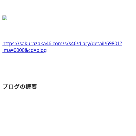
https://sakurazaka46.com/s/s46/diary/detail/69801?
ima=0000&cd=blog
ブログの概要