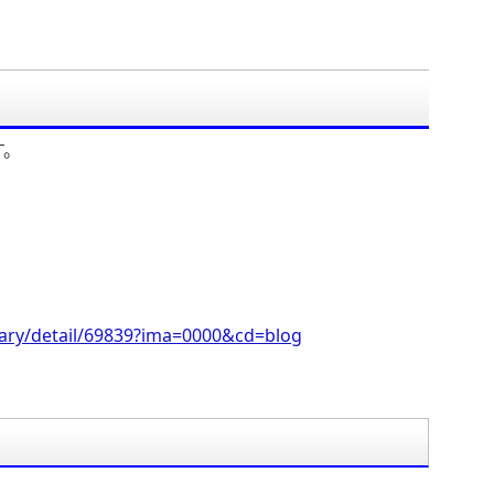
す。
iary/detail/69839?ima=0000&cd=blog