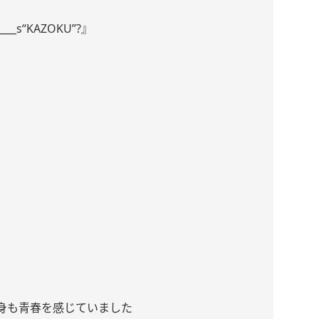
_____s“KAZOKU”?』
身も青春を感じていました