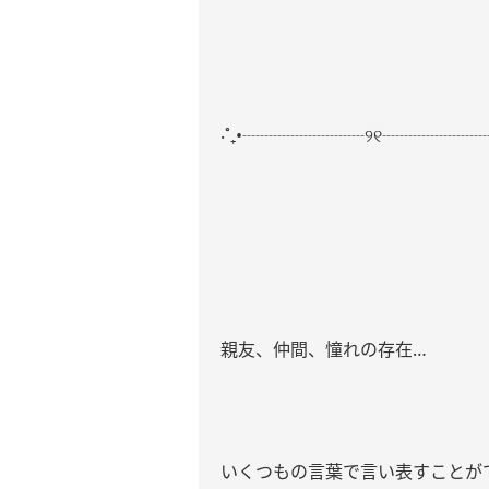
‧˚₊•┈┈┈┈┈┈┈୨୧┈┈┈┈┈┈┈•
親友、仲間、憧れの存在…
いくつもの言葉で言い表すことが