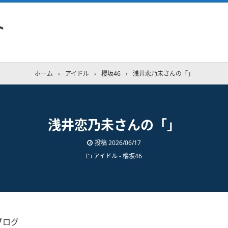
ト
ホーム
›
アイドル
›
櫻坂46
›
浅井恋乃未さんの「」
浅井恋乃未さんの「」
投稿
2026/06/17
アイドル - 櫻坂46
ブログ