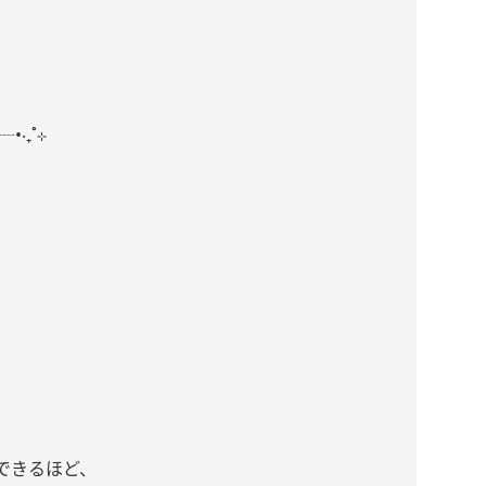
‧₊˚⊹
できるほど、