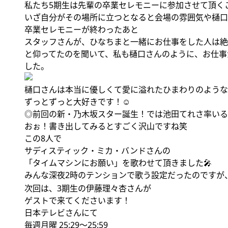
私たち5期生は先輩の卒業セレモニーに参加させて頂く
いざ自分がその場所に立つとなると会場の雰囲気や樋口
卒業セレモニーが終わったあと
スタッフさんが、ひなちまと一緒にお仕事をした人は絶
と仰ってたのを聞いて、私も樋口さんのように、お仕事
した。
樋口さんは本当に優しくて愛に溢れたひまわりのような
ずっとずっと大好きです！☺️
◎前回の新・乃木坂スター誕生！では池田てれさ率いる
おぉ！書き出してみるとすごく沢山ですね笑
この8人で
サディスティック・ミカ・バンドさんの
「タイムマシンにお願い」を歌わせて頂きました🎤
みんな深夜2時のテンションで歌う設定だったのですが、てれ
次回は、3期生の伊藤理々杏さんが
ゲストで来てくださいます！
日本テレビさんにて
毎週月曜 25:29〜25:59