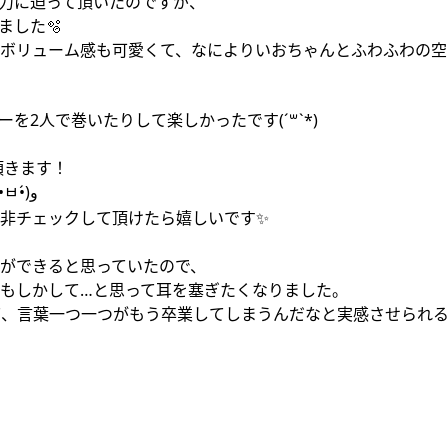
魅力に迫って頂いたのですが、
ました🫧
リューム感も可愛くて、なによりいおちゃんとふわふわの空間で撮
2人で巻いたりして楽しかったです(ˊ꒳ˋ*)
頂きます！
お家の中や外での撮影もあってすごく楽しかったです(๑•̀ㅂ•́)و
非チェックして頂けたら嬉しいです✨
ができると思っていたので、
もしかして…と思って耳を塞ぎたくなりました。
て、言葉一つ一つがもう卒業してしまうんだなと実感させられ