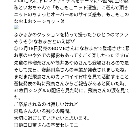
ananさんにトレンドアイテムをテーマに今回5期生の
私といおちゃんで「もこもこニット選抜」に選んで頂き
ニットのちょっとオーバーめのサイズ感も、もこもこのボ
なおまおツーショット🐰
ふかふかのクッションを持って撮ったりひとつのマフラーを
そうそう!なおまおといえば💡
◎12月18日発売のBOMBさんになおまおで登場させて
先輩の林瑠奈さんや筒井あやめさんも登場されるので是
そして先日、齋藤飛鳥さんの卒業が発表されましたね。
まだまだ飛鳥さんのカッコイイ背中を見て活動すること
選抜発表の時に飛鳥さんからご報告があると聞いた時、
31枚目シングルの配信を見た時に、飛鳥さんの涙を見
た。
ご卒業されるのは寂しいけれど
飛鳥さんのいる残りの時間、
大切に過ごしていきたいと思います。
◎樋口日奈さんの卒業セレモニー