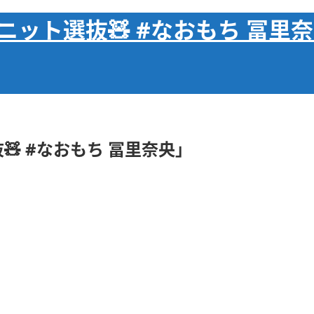
ット選抜🧸 #なおもち 冨里
 #なおもち 冨里奈央」