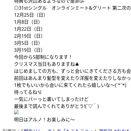
特典も沢山あるようなので是非🥳
◎31stシングル オンラインミート&グリート 第二次
12月25日（日）
1月8日（日）
1月22日（日）
2月19日（日）
3月5日（日）
3月19日（日）
今回から5部制になります！
クリスマス当日もありますね🎄
はじめましての方も、ずっと会いにきてくださる方も会
前回はあんまり髪型を変えたり洋服を変えたりしなかった
1枚でもいいから会いに来てくれたら嬉しいな〜(ˊ꒳ˋ*)
待ってるね🫧
一気にバーっと書いてしまったけど
最後まで読んでくれてありがとう!(´▽｀)
明日はアルノ！お楽しみに〜