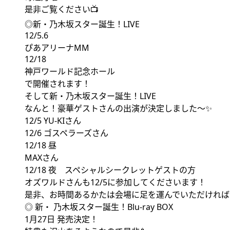
是非ご覧ください📺
◎新・乃木坂スター誕生！LIVE
12/5.6
ぴあアリーナMM
12/18
神戸ワールド記念ホール
で開催されます！
そして新・乃木坂スター誕生！LIVE
なんと！豪華ゲストさんの出演が決定しました〜✨
12/5 YU-KIさん
12/6 ゴスペラーズさん
12/18 昼
MAXさん
12/18 夜 スペシャルシークレットゲストの方
オズワルドさんも12/5に参加してくださいます！
是非、お時間あるかたは会場に足を運んでいただければ
◎ 新・ 乃木坂スター誕生！Blu-ray BOX
1月27日 発売決定！