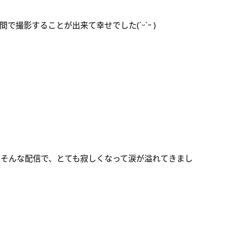
影することが出来て幸せでした(ˊᵕˋ˶ )
るそんな配信で、とても寂しくなって涙が溢れてきまし