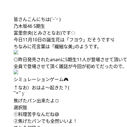
皆さんこんにちは(ˊᵕˋ˶ )
乃木坂46 5期生
冨里奈央(とみさとなお)です☁
今日11月10日の誕生花は「フヨウ」だそうです🫧
ちなみに花言葉は「繊細な美｣のようです。
◎昨日発売されたananに5期生11人が登場させて頂い
全員で登場させて頂く雑誌が今回が初めてだったので、
シミュレーションゲーム🎮
↑なお）おはよ〜起きた？(
¯꒳​¯ )ᐝ
焦げたパン出来たよ🍞
選択肢
①料理苦手なんだね😅
②焦げたパンでも全然いいよ！