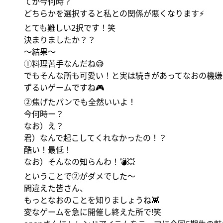
てか今何時？
どちらかを選択すると私との関係が悪くなります⚡️
とても難しい2択です！笑
決まりましたか？？
〜結果〜
①料理苦手なんだね😅
でもそんな所も可愛い！と実は続きがあってなおの機嫌
ずるいゲームですね🎮
②焦げたパンでも全然いいよ！
今何時ー？
なお）え？
君）なんで起こしてくれなかったの！？
酷い！最低！
なお）そんなの知らんわ！💣💥
ということで②がダメでした〜
間違えた皆さん、
もっとなおのことを知りましょうね👾
変なゲームを急に開催し終えた所で!笑