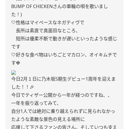
BUMP OF CHICKENさんの車輪の唄を歌いまし
た！)
🤍性格はマイペースなネガティヴで
長所は素直で真面目なところ、
短所は優柔不断で動きが遅いといったような感じ
です
🤍好きな食べ物はいちごとマカロン、オイキムチで
す🍓
今日2月１日に乃木坂5期生デビュー1周年を迎えま
した！！🎉
今日でティザー公開から一年が経つのですね、、
一年を振り返ってみて、
自分1人では絶対に乗り越えられずに見られなかっ
たような素敵な景色の見える場所に
応援して下さるファンの皆さん、そしていつも支え