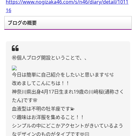
https://www.nogizaka46.com/s/n46/diary/detail/1011
16
ブログの概要
㊗️個人ブログ開設ということで、、
今日は簡単に自己紹介をしたいと思います🫧🫧
改めましてこんにちは！！
神奈川県出身4月17日生まれ19歳の川﨑桜(通称さく
たん)です🌸
血液型は不明の牡羊座です💫
🤍趣味はお洋服を集めること！！
シンプルの中にどこかアクセントがきいているよう
なデザインのものがタイプです🫶🏻