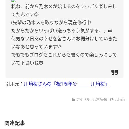
私ね、前から乃木メが始まるのをすっごく楽しみし
てたんです😊
(先輩の乃木メを取りながら現在修行中
だからだからいっぱい送っちゃう気がする、、🍰
何気ない日々の幸せを皆さんにお裾分けしていきた
いなあと思っています🤍
でもでもブログもこれからも書くので楽しみにして
いて下さいね🌸
引用元：
川﨑桜さんの「祝1周年🌸 川﨑桜」
アイドル - 乃木坂46
admin
関連記事