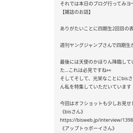
それでは本日のブログ行ってみヨ〜
【雑誌のお話】
ありがたいことに四期生2回目の
週刊ヤングジャンプさんで四期生
最後には天使のかほりん降臨して
た…これは必見ですね👀
そしてそして、光栄なことにbis
ん私を特集していただいています
今回はオフショットも少しお見せし
《bisさん》
https://bisweb.jp/interview/139
《アップトゥボーイさん》