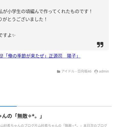
私が小学生の頃編んで作ってくれたものです！
りがとうございました！
ですよ✨
「👹「俺の季節が来たぜ」正源司 陽子」
アイドル - 日向坂46
admin
んの「無敵✧︎*。」
の片山紗希ちゃんのブログ片山紗希ちゃんの「無敵✧︎*。」本日次のブログ