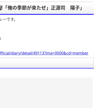
「👹「俺の季節が来たぜ」正源司 陽子」
レーです。
子
fficial/diary/detail/49113?ima=0000&cd=member