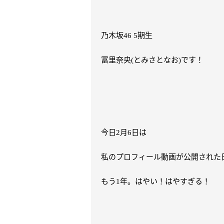
乃木坂
期生
46 5
冨里奈央
とみさとなお
です！
(
)
今日
月
日は
2
6
私のプロフィール動画が公開された
もう
年。はやい！はやすぎる！
1