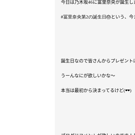
今日は乃木坂
に冨里奈央が誕生し
46
という、今
#冨里奈央第2の誕生日🎂
誕生日なので皆さんからプレゼント
うーんなにが欲しいかな～
本当は最初から決まってるけど
🕶
(
)