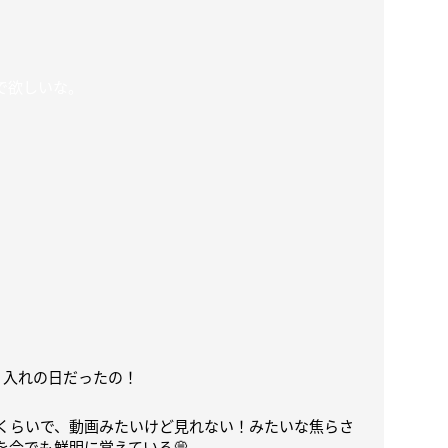
、
で欲しいな。
り入れの日だったの！
くらいで、動画みたいけど見れない！みたいな焦らさ
を今でも鮮明に覚えている
💭