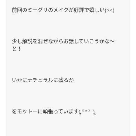
前回のミーグリのメイクが好評で嬉しい
(><)
少し解説を混ぜながらお話していこうかな〜
と！
いかにナチュラルに盛るか
(̨̡
)̧̢
をモットーに頑張っています
꒪꒫꒪