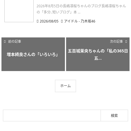
2026年8月5日の長嶋凛桜ちゃんのブログ長嶋凛桜ちゃん
の「多分､短いブログ」本 ...
2026/08/05
アイドル - 乃木坂46
前の記事
次の記事
五百城茉央ちゃんの「私の365日
増本綺良さんの「いろいろ」
五...
ホーム