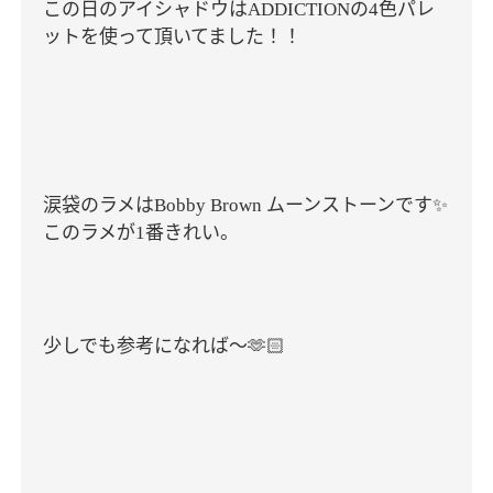
この日のアイシャドウは
の
色パレ
ADDICTION
4
ットを使って頂いてました！！
涙袋のラメは
ムーンストーンです
✨
Bobby Brown
このラメが
番きれい。
1
少しでも参考になれば〜
🫶🏻