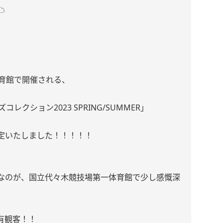
️
体育館で開催される、
レクション2023 SPRING/SUMMER」
定いたしました！！！！！
なのが、国立代々木競技場第一体育館で少し感慨深
有観客！！