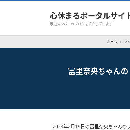
心休まるポータルサイ
坂道メンバーのブログを紹介しています
ホーム
›
ア
冨里奈央ちゃんの
2023年2月19日の冨里奈央ちゃんの