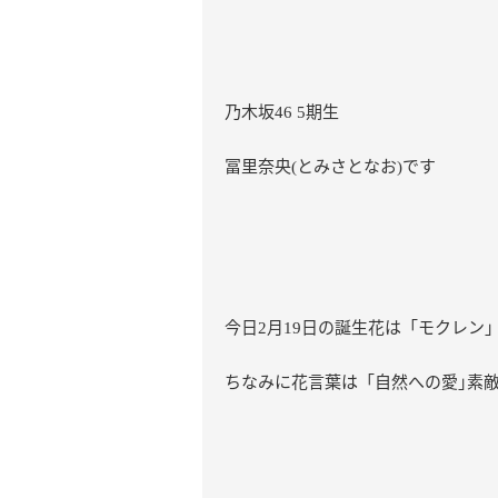
乃木坂
期生
46 5
冨里奈央
とみさとなお
です
(
)
今日
月
日の誕生花は「モクレン
2
19
ちなみに花言葉は「自然への愛｣素