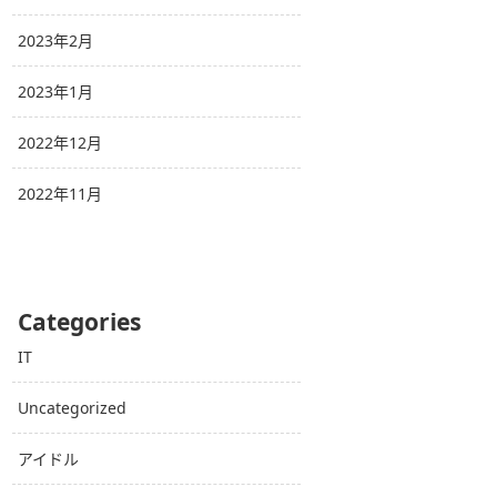
2023年2月
2023年1月
2022年12月
2022年11月
Categories
IT
Uncategorized
アイドル