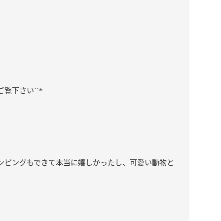
ご覧下さい
´`*
ンピングもできて本当に嬉しかったし、可愛い動物と