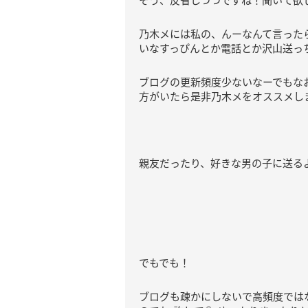
そう、反省しつつですね！聞いて欲
乃木メには私の、んーなんて言った
いなすっぴんとか電話とか沢山送っ
ブログの更新頻度少ないなーでもな
方がいたら是非乃木メをオススメし
親友だったり、好きな男の子に送る
でもでも！
ブログも疎かにしないで高頻度では