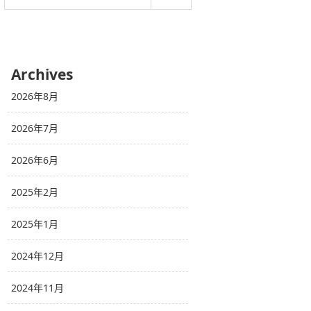
Archives
2026年8月
2026年7月
2026年6月
2025年2月
2025年1月
2024年12月
2024年11月