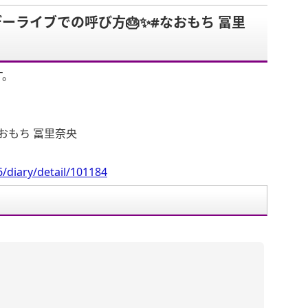
ーライブでの呼び方🎂✨#なおもち 冨里
す。
おもち 冨里奈央
/diary/detail/101184