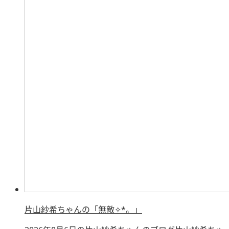
片山紗希ちゃんの「無敵✧︎*。」