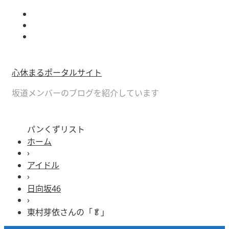
心休まるポータルサイト
坂道メンバーのブログを紹介しています
パンくずリスト
ホーム
›
アイドル
›
日向坂46
›
東村芽依さんの「🥬」