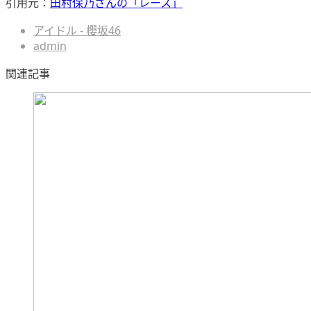
引用元：
田村保乃さんの「レース」
アイドル - 櫻坂46
admin
関連記事