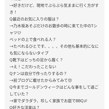
→好きだけど、現地でぶらぶら気ままに行く方がす
き！
Q最近のお気に入りの服は？
→乃木坂あそぶだけのお散歩の時に来てた中のTシ
ャツ👕
ベッドの上で食べれる人？
→たべれるひとです、、、、その他も基本的になに
も気にならないタイプ
Q靴下はどっちの足から履く？
→え！こだわったことない
Qナンは自分で作ったりするの？
→前ブログに載せたからみてみて😚
Q今までゴールデンウィークはどんな事をして過ご
していた？
→家でダラダラ、珍しく家族でお庭でBBQ🍖
Q好きな洋楽は？