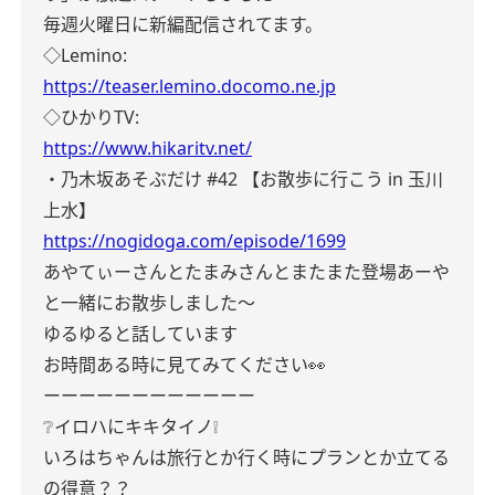
毎週火曜日に新編配信されてます。
◇Lemino:
https://teaser.lemino.docomo.ne.jp
◇ひかりTV:
https://www.hikaritv.net/
・乃木坂あそぶだけ #42 【お散歩に行こう in 玉川
上水】
https://nogidoga.com/episode/1699
あやてぃーさんとたまみさんとまたまた登場あーや
と一緒にお散歩しました〜
ゆるゆると話しています
お時間ある時に見てみてください👀
ーーーーーーーーーーーー
❔イロハにキキタイノ❕
いろはちゃんは旅行とか行く時にプランとか立てる
の得意？？