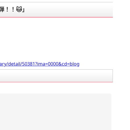
弾！！🐱」
。
iary/detail/50381?ima=0000&cd=blog