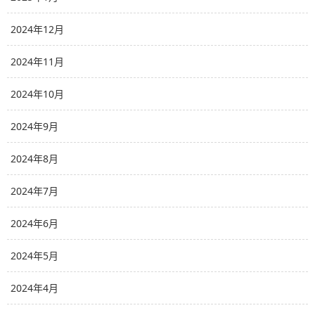
2024年12月
2024年11月
2024年10月
2024年9月
2024年8月
2024年7月
2024年6月
2024年5月
2024年4月