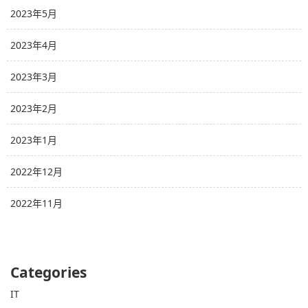
2023年5月
2023年4月
2023年3月
2023年2月
2023年1月
2022年12月
2022年11月
Categories
IT