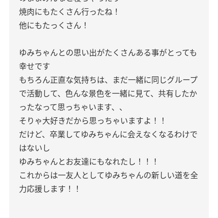
焼肉にもたくさん行ったね！
他にもたっくさん！
ゆみちゃんとの思い出がたくさんある事がとっても
幸せです
もちろん正直な気持ちは、まだ一緒に同じグループ
で活動して、色んな景色を一緒に見て、共有したか
ったなって思っちゃいます、、
そりゃ大好きだから思っちゃいますよ！！
だけど、卒業してゆみちゃんに会えなくなるわけで
はないし
ゆみちゃんとお友達にもなれたし！！！
これからは一友人としてゆみちゃんの新しい道を全
力応援します！！