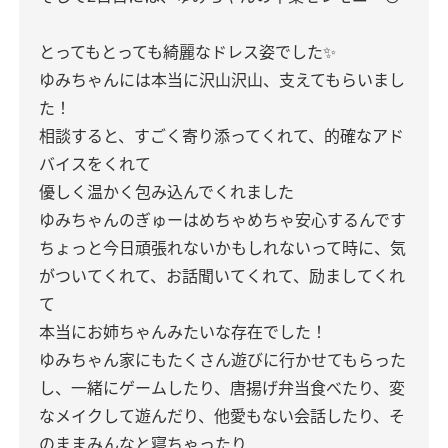
とってもとっても綺麗なドレス姿でした✨
ゆみちゃんには本当に沢山沢山、支えてもらいまし
た！
相談すると、すごく寄り添ってくれて、的確なアド
バイスをくれて
優しく温かく包み込んでくれました
ゆみちゃんのぎゅーはめちゃめちゃ安心するんです
ちょっと今日頑張れないかもしれないって時に、気
がついてくれて、お話聞いてくれて、励ましてくれ
て
本当にお姉ちゃんみたいな存在でした！
ゆみちゃん家にもたくさん遊びに行かせてもらった
し、一緒にゲームしたり、唐揚げ弁当食べたり、変
なメイクして遊んだり、他愛もない会話したり、そ
のままみんなと寝ちゃったり