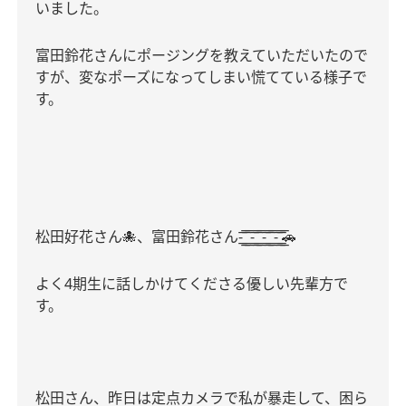
いました。
富田鈴花さんにポージングを教えていただいたので
すが、変なポーズになってしまい慌てている様子で
す。
松田好花さん
🐙
、富田鈴花さん
-͟͟͞͞ ͟͟͞͞ -͟͟͞͞ ͟͟͞͞ -͟͟͞͞ ͟͟͞͞ -͟͟͞͞ ͟͟͞͞
🚗
よく
4
期生に話しかけてくださる優しい先輩方で
す。
松田さん、昨日は定点カメラで私が暴走して、困ら