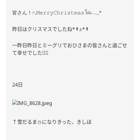
皆さん！
𓏸𓈒
𝙼𝚎𝚛𝚛𝚢
𝙲𝚑𝚛𝚒𝚜𝚝𝚖𝚊𝚜
𓍄𓂃𓈒
*
昨日はクリスマスでしたね
*
*
↟⍋
↟
一昨日昨日とミーグリでおひさまの皆さんと過ごせ
て幸せでした
♡⃛
24
日
↑
雪だるま
⛄️
になりきった、きしほ