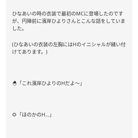
ひなあいの時の衣装で最初の
MC
に登場したのです
が、円陣前に濱岸ひよりさんとこんな話をしていま
した。
(
ひなあいの衣装の左胸には
H
のイニシャルが縫い付
けてあります。
)
🐣
「これ濱岸ひよりの
H
だよ～」
🌻
「ほのかの
H…
」