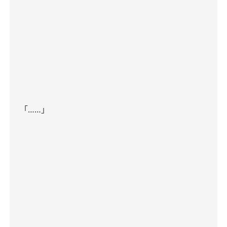
「
……
」