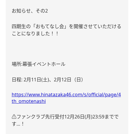
お知らせ、その
2
四期生の「おもてなし会」を開催させていただける
ことになりました！！
場所
:
幕張イベントホール
日程
: 2
月
11
日
(
土
)
、
2
月
12
日（日）
https://www.hinatazaka46.com/s/official/page/4
th_omotenashi
⚠️
ファンクラブ先行受付
12
月
26
日
(
月
)23:59
までで
す
…
！