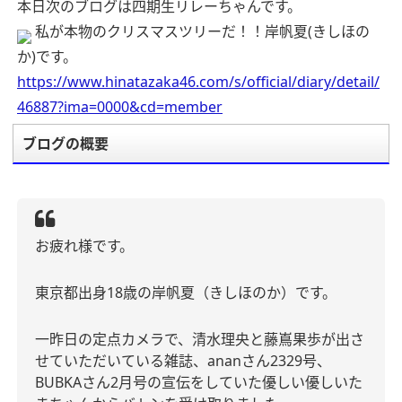
本日次のブログは四期生リレーちゃんです。
私が本物のクリスマスツリーだ！！岸帆夏(きしほの
か)です。
https://www.hinatazaka46.com/s/official/diary/detail/
46887?ima=0000&cd=member
ブログの概要
お疲れ様です。
東京都出身
18
歳の岸帆夏（きしほのか）です。
一昨日の定点カメラで、清水理央と藤嶌果歩が出さ
せていただいている雑誌、
anan
さん
2329
号、
BUBKA
さん
2
月号の宣伝をしていた優しい優しいた