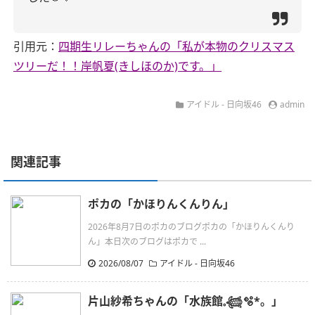
引用元：
四期生リレーちゃんの「私が本物のクリスマス
ツリーだ！！岸帆夏(きしほのか)です。」
アイドル - 日向坂46
admin
関連記事
ポカの「かほりんくんりん」
2026年8月7日のポカのブログポカの「かほりんくんり
ん」本日次のブログはポカで ...
2026/08/07
アイドル - 日向坂46
片山紗希ちゃんの「水族館𓈒𓆉🫧‪*。」