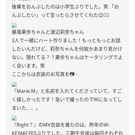
後輩をおんぶしたのは小学生ぶりでした。笑 「お
んぶしたい」って言ったらさせてくれた😉✊🏻
藤嶌果歩ちゃんと渡辺莉奈ちゃん
3人で一緒にハート作りました！もっともっとお話
したいんだけど、莉奈ちゃんを何故かあまり見かけ
ない。隠れてる？？果歩ちゃんはケータリングでよ
く会います。笑
ここからは衣装のお写真を📷´-
「Marie.M」と名前を入れてくださっていて、すご
く嬉しかったです！急いで撮ったのでWになってし
まいた、、。
『Right？』のMV衣装を着たのは、昨年のW-
KEYAKI FESぶりでした。三期生衣装は毎回それぞれ