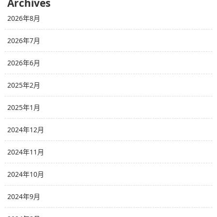
Archives
2026年8月
2026年7月
2026年6月
2025年2月
2025年1月
2024年12月
2024年11月
2024年10月
2024年9月