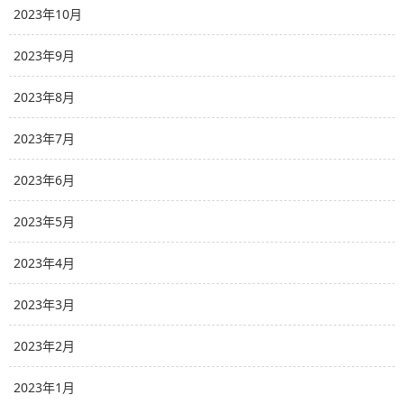
2023年10月
2023年9月
2023年8月
2023年7月
2023年6月
2023年5月
2023年4月
2023年3月
2023年2月
2023年1月