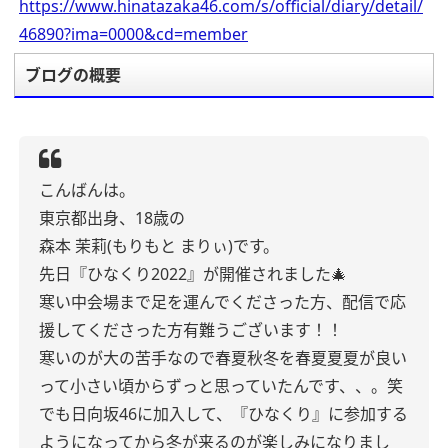
https://www.hinatazaka46.com/s/official/diary/detail/
46890?ima=0000&cd=member
ブログの概要
こんばんは。
東京都出身、18歳の
森本 茉莉(もりもと まりぃ)です。
先日『ひなくり2022』が開催されました🎄
寒い中会場まで足を運んでくださった方、配信で応
援してくださった方有難うございます！！
寒いのが大の苦手なので春夏秋冬を春夏夏夏が良い
って小さい頃からずっと思っていたんです、、。笑
でも日向坂46に加入して、『ひなくり』に参加する
ようになってから冬が来るのが楽しみになりまし