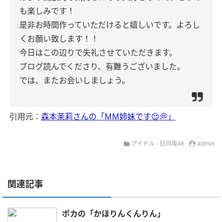
も楽しみです！
是非お時間作っていただけると嬉しいです。よろし
くお願い致します！！
今日はこの辺りで失礼させていただきます。
ブログ読んでくださり、有難うございました。
では、またお会いしましょう。
引用元：
森本茉莉さんの「MM姉妹です😌💭」
アイドル - 日向坂46
admin
関連記事
ポカの「かほりんくんりん」