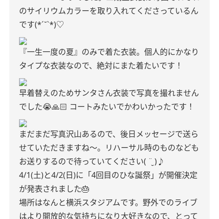
のサイリウムカラーを取り入れてくださっているん
です(*ˊ˘ˋ*)♡
『一生一度の夏』のみで着た衣装。個人的にかなり
タイプな衣装なので、絶対にまた着たいです！
早着替えのためサンタさん衣装で写真を撮れません
でした😭🙏🏻 コートみたいでかわいかったです！
まだまだ写真沢山あるので、後日メッセージで送ら
せていただきますね〜。リハーサル時のものなども
お送りするので待っていてください( ¨̮ )♪
4/1(土)と4/2(日)に「4回目のひな誕祭」が開催決定
が発表されました🎂
場所はなんと横浜スタジアムです。野外でのライブ
はより開放的な気持ちになり大好きなので、とって