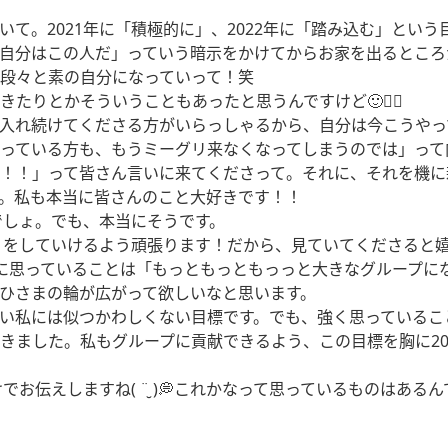
て。2021年に「積極的に」、2022年に「踏み込む」とい
自分はこの人だ」っていう暗示をかけてからお家を出るところ
段々と素の自分になっていって！笑
たりとかそういうこともあったと思うんですけど🙂☝🏻
入れ続けてくださる方がいらっしゃるから、自分は今こうやっ
っている方も、もうミーグリ来なくなってしまうのでは」って
！！」って皆さん言いに来てくださって。それに、それを機に新
。私も本当に皆さんのこと大好きです！！
でしょ。でも、本当にそうです。
配』をしていけるよう頑張ります！だから、見ていてくださると
に思っていることは「もっともっともっっと大きなグループに
おひさまの輪が広がって欲しいなと思います。
い私には似つかわしくない目標です。でも、強く思っているこ
きました。私もグループに貢献できるよう、この目標を胸に20
でお伝えしますね( ¨̮ )💭これかなって思っているものは