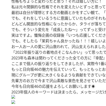
性格もちょっと変わったと思う！それは嬉しい方に！
私は元々閉鎖的な性格でそれを変えたいとずっと思ってい
最初は自分が理想とする方の動画とかをすごい観て、「
でも、それをしているうちに意識していたものがそれも
どんどん開放的な性格になったからか、タライが落ちてき
でも、そういう変化を「成長したね〜」ってずっと受け
実はですよ。懺悔企画の収録後「いつも応援してくださ
でも、そしたら「茉莉ちゃん良かったね！！！嬉しいよ
お一人お一人の愛に沢山救われて、沢山支えられました
「2022年振り返りの着地点そこなんかい」って思った
2023年も森本は関わってくださった全ての方に『幸
ここまで個人の振り返りをしてきましたが、実際今1番
もっと日向坂46の魅力を伝えていって、もっともっと
現にグループが更に大きくなるような貢献をできていな
先輩方のお力で今まで沢山素敵な景色を見させていただ
今年も日向坂46の応援をよろしくお願いします☀️
2023年個人のキーワードは決まったら、メッセージだけ