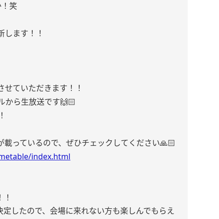
か！笑
新します！！
させていただきます！！
から生放送です🙌🏻
！
載っているので、ぜひチェックしてください🙏🏻
imetable/index.html
！！
22の配信も決定したので、会場に来れない方も楽しんでもらえ