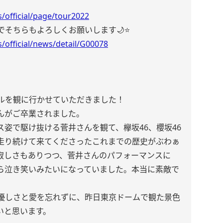
/official/page/tour2022
そちらもよろしくお願いします🌙⭐️
/official/news/detail/G00078
ナルを観に行かせていただきました！
んがご卒業されました。
姿で駆け抜ける菅井さんを観て、欅坂46、櫻坂46
走り続けて来てくださったこれまでの歴史がぶわぁ
寂しさもありつつ、菅井さんのパフォーマンスに
ら泣き笑いみたいになっていました。本当に素敵で
優しさと愛を忘れずに、昨日東京ドームで観た景色
いと思います。