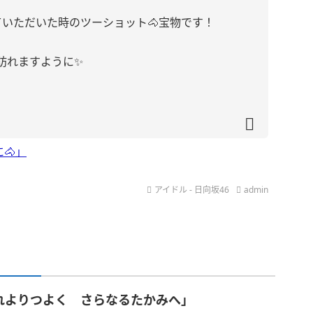
いただいた時のツーショット🐴宝物です！
訪れますように✨
🐴」
アイドル - 日向坂46
admin
れよりつよく さらなるたかみへ」