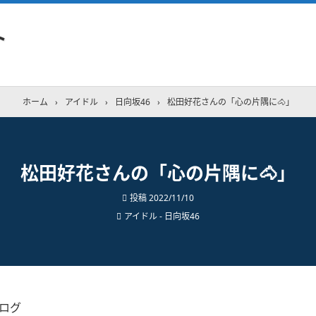
ト
ホーム
›
アイドル
›
日向坂46
›
松田好花さんの「心の片隅に🐴」
松田好花さんの「心の片隅に🐴」
投稿
2022/11/10
アイドル - 日向坂46
ブログ