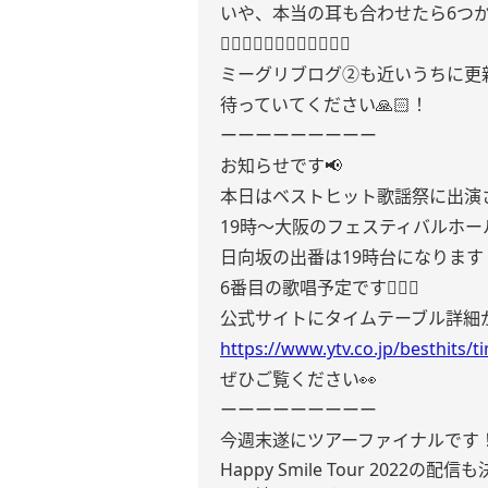
いや、本当の耳も合わせたら6つ
👂🏻👂🏻👂🏻👂🏻👂🏻👂🏻
ミーグリブログ②も近いうちに更
待っていてください🙏🏻！
ーーーーーーーーー
お知らせです📢
本日はベストヒット歌謡祭に出演
19時〜大阪のフェスティバルホール
日向坂の出番は19時台になります
6番目の歌唱予定です🙆🏻‍♀️
公式サイトにタイムテーブル詳細が
https://www.ytv.co.jp/besthits/t
ぜひご覧ください👀
ーーーーーーーーー
今週末遂にツアーファイナルです
Happy Smile Tour 20