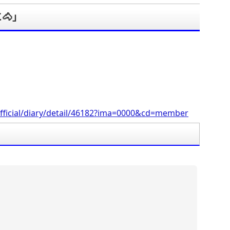
🐴」
。
fficial/diary/detail/46182?ima=0000&cd=member