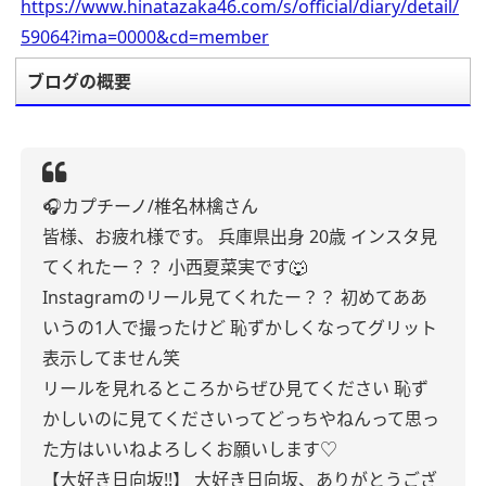
https://www.hinatazaka46.com/s/official/diary/detail/
59064?ima=0000&cd=member
ブログの概要
🎧カプチーノ/椎名林檎さん
皆様、お疲れ様です。
兵庫県出身 20歳
インスタ見
てくれたー？？
小西夏菜実です🐺
Instagramのリール見てくれたー？？
初めてああ
いうの1人で撮ったけど
恥ずかしくなってグリット
表示してません笑
リールを見れるところからぜひ見てください
恥ず
かしいのに見てくださいってどっちやねんって思っ
た方はいいねよろしくお願いします♡
【大好き日向坂!!】
大好き日向坂、ありがとうござ