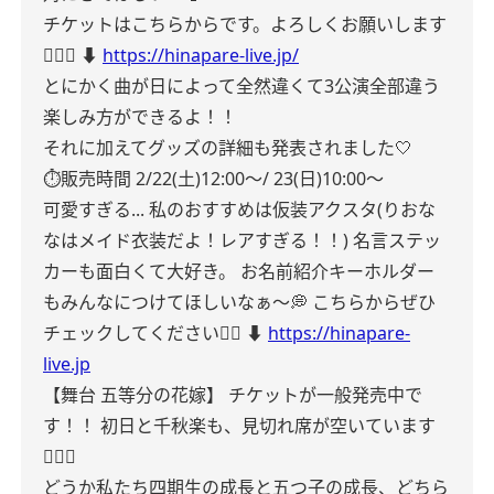
チケットはこちらからです。よろしくお願いします
🙇🏻‍♀️
⬇️
https://hinapare-live.jp/
とにかく曲が日によって全然違くて3公演全部違う
楽しみ方ができるよ！！
それに加えてグッズの詳細も発表されました🤍
⏱️販売時間
2/22(土)12:00〜/ 23(日)10:00〜
可愛すぎる...
私のおすすめは仮装アクスタ(りおな
なはメイド衣装だよ！レアすぎる！！)
名言ステッ
カーも面白くて大好き。
お名前紹介キーホルダー
もみんなにつけてほしいなぁ〜💭
こちらからぜひ
チェックしてください👌🏻
⬇️
https://hinapare-
live.jp
【舞台 五等分の花嫁】
チケットが一般発売中で
す！！
初日と千秋楽も、見切れ席が空いています
🙆🏻‍♀️
どうか私たち四期生の成長と五つ子の成長、どちら