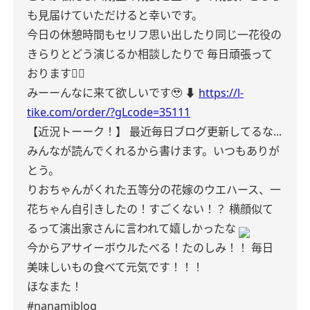
も見届けていただけると幸いです。
今日の休憩時間もセリフ思い出したり同じ一花役の
きらりとどう演じるか相談したりで
毎日頑張って
おります👍🏻
みーーんなに来て欲しいです🥹
⬇️
https://l-
tike.com/order/?gLcode=35111
【近況トーーク！】
最近毎日ブログ更新してるな...
みんなが読んでくれるから書けます。いつもありが
とう。
りおちゃんがくれた五等分の花嫁のウエハース、一
花ちゃん自引きしたの！すごくない！？
横顔似て
るって演出家さんに言われて嬉しかったな
今からアサイーボウルたべる！たのしみ！！
毎日
美味しいもの食べて元気です！！！
ほなまた！
#nanamiblog