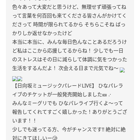
色々あって大変だと思うけど、無理せず頑張ってね
って言葉を何百回も来てくださる皆さんがかけてく
ださって
時間が限られてるから そちらこそね ばっ
かりしか返せなかったけど
本当に本当に、みんな毎日色んなことあるだろうけ
ど私はここから応援してるからね！
少しでも一日
のストレスはその日に減らして体調に気をつかった
生活をするんだよ！
次会える日まで元気でね〜
【日向坂ミュージックパレードLIVE】
ひなパレラ
イブのチケットが一般発売開始しました🎫 .·
みんなミーグリでも ひなパレライブ行くよ〜って
報告してくれてすごく嬉しかった！ありがとうござ
います！！
少しでも迷ってる方、今がチャンスです‼️
絶対に絶
対にきてほしいー🥲