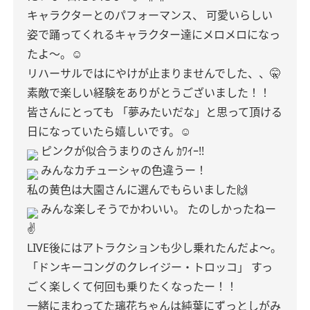
キャラクターとのパフォーマンス、
可愛いらしい
姿で踊ってくれるキャラクター達にメロメロになっ
たよ〜。☺︎
リハーサルではにやけが止まりませんでした、、🤫
素敵で楽しい経験をありがとうございました！！
皆さんにとっても
「夢みたいだな」と思って頂ける
日になっていたら嬉しいです。☺︎
ピンクが似合うまりのさん
ｶﾜｲｰ!!
みんなカチューシャの色違うー！
私の黄色は大園さんに選んでもらいました🙌
みんな楽しそうでかわいい。
たのしかったねー
✌️
LIVE後にはアトラクションも少し乗れたんだよ〜。
「ドンキーコングのクレイジー・トロッコ」
すっ
ごく楽しくて何回も乗りたくなったー！！
一緒にまわってた璃花ちゃんは純葉にずっとしがみ