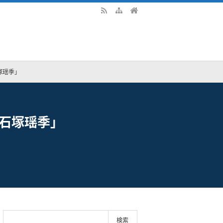
塚瑶季」
石塚瑶季」