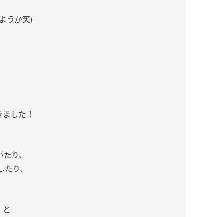
ようか笑)
きました！
いたり、
したり、
。と