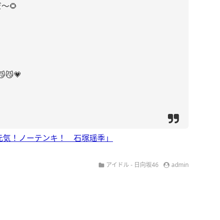
〜🌻
💗
元気！ノーテンキ！ 石塚瑶季」
アイドル - 日向坂46
admin