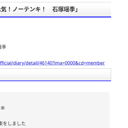
元気！ノーテンキ！ 石塚瑶季」
。
瑶季
fficial/diary/detail/46140?ima=0000&cd=member
🎀
束をしました