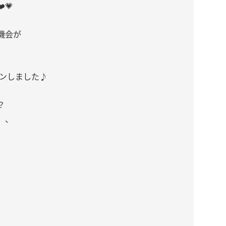
💗
機会が
インしました♪
？
、、